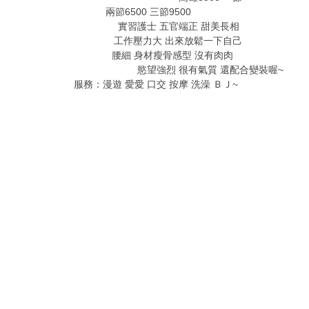
兩節6500 三節9500
+ [' R& o1 R% R7 K+ n; b! p/ U, h6
實習護士 五官端正 甜美長相
& b) f; e( |) I. b4 o f
工作壓力大 出來放鬆一下自己
! Y! A; v; y G% m/ t
腰細 身材瘦骨感型 沒有肉肉
% r) i& i# f; R7 g/ l: A. G
慾望強烈 很有氣質 還配合變裝喔~
服務：漫遊 愛愛 口交 按摩 洗澡 ＢＪ~
, C4 d1 ?1 G7 ~8 Y1 j
) J4 J3 [- r/ Y7 f+ d4 I: w$ [+ ^
6 }; A" _" |9 Q! c/ p2 @
. F* T: z7 r# ]1 R7 N. u
) u. | M' I/ z# N2 _
% p2 K \$ E* I% q9 F
l+ s- P* `2 T1 y
/ ?1 z Y( R% X6 t8 i
' Z: _( a* w0 t9 N8 S, K
0 F4 W: O" m3 T/ ~ k+ `