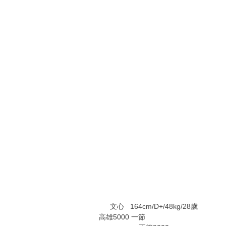
3 s3 N; q# g/ S* X; i+ p t3 u
`0 v7 l: U. M% X! d
5 v( c7 d% j, p6 ]5 T/ d
, M y4 G% [( X
% U4 n8 Z8 V5 Y- |- f U, \$ c- c b
7 t. @( o; N/ I
4 K! ?& N# ^9 T8 r
/ m- a' L3 B* T/ u# B; L5 V
: ?# Z- l. k' m: t, X; b3 g& k( ~; p
0 O! d# M$ M5 b9 j8 ?8 Y
' A4 ^ Q2 G+ t* N# j% X/ G
5 Z2 i$ C& E3 z" U0 }) o
文心 164cm/D+/48kg/28歲
高雄5000 一節
% c# S2 d) M* Q9 h# i" r; R