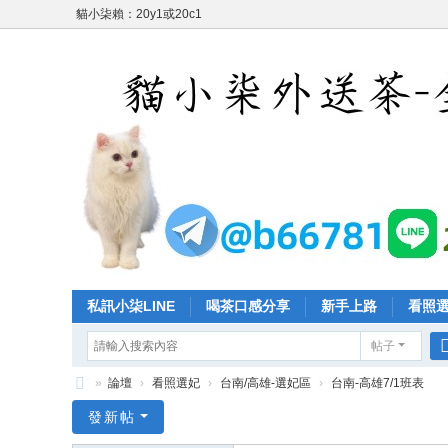
貓小柒賴：20y1或20c1
私訊小柒LINE
喝茶口感分享
新手上路
看照
帖子
»
論壇
›
看照選妃
›
台南/高雄-選妃區
›
台南-高雄7/1班表
台
發新帖
灣