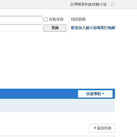
台灣喝茶約妹找貓小柒
切
換
自動登錄
找回密碼
到
寬
歡迎加入貓小柒喝茶打炮網
登錄
版
快捷導航
返回列表