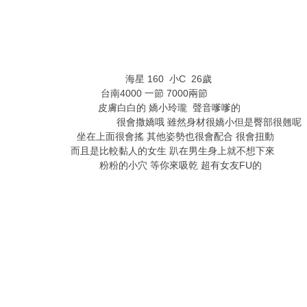
4 d. s8 L1 Y2 A' ?/ L7 H3 R
% @" v s7 x% P% C' {: j
5 T( }/ }! r! n! l& M9 Z3 ?/ F
海星 160 小C 26歲
e' I2 \% y# e. l/ a- o* g
台南4000 一節 7000兩節
- j- E' S3 @3 x6 U: f/ E. Y2 \ 
皮膚白白的 嬌小玲瓏 聲音嗲嗲的
" @. k# l7 S* @) p# 
很會撒嬌哦 雖然身材很嬌小但是臀部很翹呢
坐在上面很會搖 其他姿勢也很會配合 很會扭動
/ f' E; N' 
而且是比較黏人的女生 趴在男生身上就不想下來
8 ^9 U: 
粉粉的小穴 等你來吸乾 超有女友FU的
$ i9 v5 D2 T9 
. h' e. i+ ~8 S" U7 A
# q) z" ]0 [( M9 _
2 D0 q( k6 F& M8 T, C4 }: j
3 w: H' H- G+ M5 s3 o5 t4 Y5 Y
) Q/ k( \: z* ~6 C6 L: f8 g. j
% {# r" f4 N2 \( m/ L7 W, ?% y* {: g
6 B! a6 [& D( p7 K( e F! T( y3 p& t