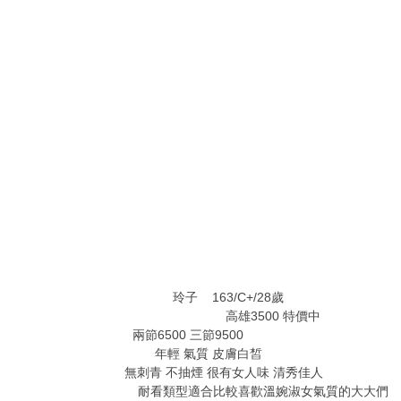
' y. N* k Q5 _% y$ q
" O# F& M# ]" @0 w T
1 V) V0 h: q/ y4 A% F
& O0 Z2 e2 }) I$ R$ G) H8 W
) a) ]& j8 V: H9 }" h( s, {) }
@) ?$ Q/ O, Q1 M6 A2 n
; B. Q, N' V. q+ r
% K6 s, Z- j: F3 }% G/ j
: b. F4 }8 w* f$ a* p
0 A% O. a" k3 |6 l4 Q
玲子 163/C+/28歲
2 Q5 P7 d8 C% A' {* [
高雄3500 特價中
兩節6500 三節9500
% K+ a- O6 x+ X0 I8 O3 u( E' B5 A$ {
年輕 氣質 皮膚白皙
! w4 M& J# C% X6 |8 ]. }5 z" c
無刺青 不抽煙 很有女人味 清秀佳人
( N3 a+ r: t$ s$ U
耐看類型適合比較喜歡溫婉淑女氣質的大大們 