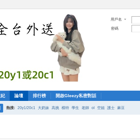
用戶名
密碼
選妃
論壇
排行榜
開啟Gleezy私密對話
熱搜:
20y1/20c1
大奶妹
高挑
模特
學生
老師
ol
空姐
護士
麻豆
搜
索