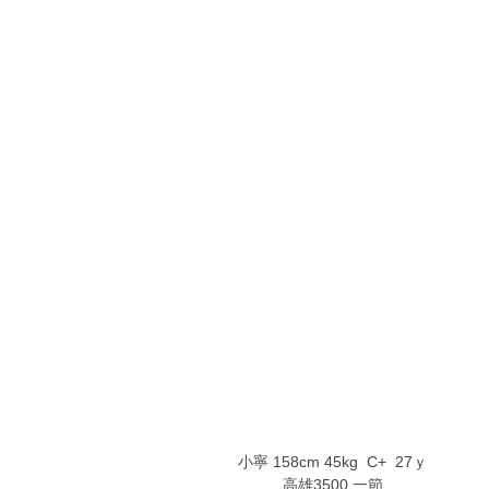
8 ~9 x# j- Q, i
2 {4 w( m/ ]4 @* v; Q4 o/ D
( ]1 @! G& R9 T& g9 R
]# C* k% D8 O1 _: q& o
& O/ o3 j% h/ b4 m
) H9 h" f6 s, Y3 ]; U8 u
- D9 y: {% w+ w$ L! }( Q
5 ]! t5 g6 l3 b4 T6 q9 X/ i V
S7 O" U; T$ C0 C/ z
, W5 H0 A: H) R/ S7 [# v
6 w8 ~: T" ]( B" W5 W5 g
& H" h2 H! V/ w2 E9 o
9 l6 B/ B) V% H. k7 P( G
; J- j$ D1 k' l$ X% X4 I3 T
小寧 158cm 45kg C+ 27ｙ
高雄3500 一節