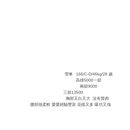
* ?* r- ?% M7 J& x4 p& M9 i
3 n/ B1 U8 F# g6 Q0 j. A) b3 m
# d; p, W# P7 P/ F9 a
雪琳 166/C-D/46kg/28 歲
高雄5000一節
兩節9000
三節13500
) C9 G# _/ `9 w: `6 ~
胸部又白又大 沒有贅肉
腰部很柔軟 愛愛經驗豐富 花樣又多 吸功又強
$ F' z* R+ S" 
" B0 u* U( A4 R$ i, A# V8 w+ ?