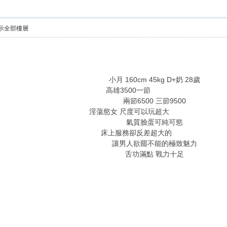
示全部樓層
# R8 \, W* j5 m- R' \2 i
# K/ G" ]1 [# \- c& Y$ ]
小月 160cm 45kg D+奶 28歲
高雄3500一節
, D6 B( K K/ j7 d$ n- k
兩節6500 三節9500
淫蕩慾女 尺度可以玩超大
' x4 S8 K4 {) P+ d* @
氣質臉蛋可純可慾
床上服務卻反差超大的
0 ?; U$ [+ D4 D
讓男人欲罷不能的極致魅力
舌功滿點 戰力十足
+ e$ i8 Z9 G3 j* G5 U$ h4 W
# t+ Q$ z* J& w* U; j