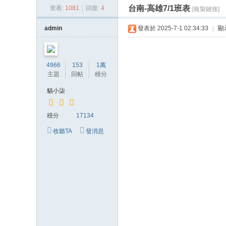
台南-高雄7/1班表
查看:
1081
|
回復:
4
[複製鏈接]
貓
小
admin
發表於 2025-7-1 02:34:33
|
顯
柒
喝
4966
153
1萬
茶
主題
回帖
積分
網
貓小柒
站
積分
17134
收聽TA
發消息