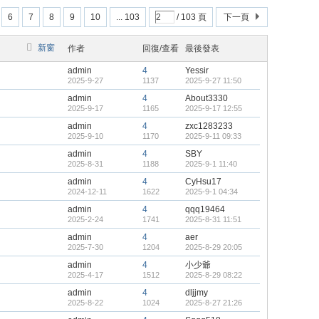
6
7
8
9
10
... 103
/ 103 頁
下一頁
新窗
作者
回復/查看
最後發表
admin
4
Yessir
2025-9-27
1137
2025-9-27 11:50
admin
4
About3330
2025-9-17
1165
2025-9-17 12:55
admin
4
zxc1283233
2025-9-10
1170
2025-9-11 09:33
admin
4
SBY
2025-8-31
1188
2025-9-1 11:40
admin
4
CyHsu17
2024-12-11
1622
2025-9-1 04:34
admin
4
qqq19464
2025-2-24
1741
2025-8-31 11:51
admin
4
aer
2025-7-30
1204
2025-8-29 20:05
admin
4
小少爺
2025-4-17
1512
2025-8-29 08:22
admin
4
dljjmy
2025-8-22
1024
2025-8-27 21:26