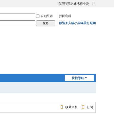
台灣喝茶約妹找貓小柒
切
換
自動登錄
找回密碼
到
寬
歡迎加入貓小柒喝茶打炮網
登錄
版
快捷導航
收藏本版
|
訂閱