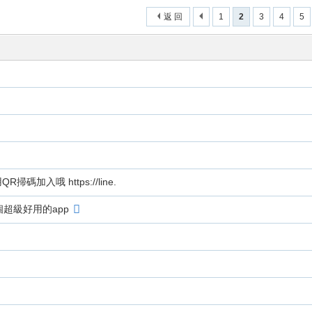
返 回
1
2
3
4
5
加入哦 https://line.
超級好用的app