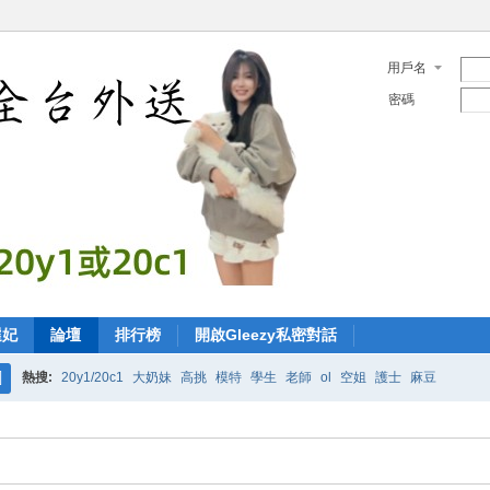
用戶名
密碼
選妃
論壇
排行榜
開啟Gleezy私密對話
熱搜:
20y1/20c1
大奶妹
高挑
模特
學生
老師
ol
空姐
護士
麻豆
搜
索