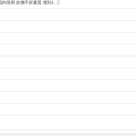
約現用 折價不折素質 僅到1.