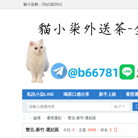
貓小柒賴：20y1或20c1
私訊小柒LINE
喝茶口感分享
新手上路
看照
帖子
»
論壇
›
看照選妃
›
雙北-新竹-選妃區
台
雙北-新竹-選妃區
今日:
0
|
主題:
2056
|
排名:
2
灣