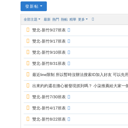
貓
發新帖
小
全部主題
最新
熱門
熱帖
精華
更多
柒
雙北-新竹9/27班表
喝
茶
雙北-新竹9/17班表
網
雙北-新竹9/10班表
站
雙北-新竹8/31班表
最近line限制 所以暫時沒辦法搜索ID加入好友 可以先用QR掃碼
出來約約還在擔心被發現抓到嗎？ 小柒推薦給大家一個
雙北-新竹7/30班表
雙北-新竹4/17班表
雙北-新竹8/22班表