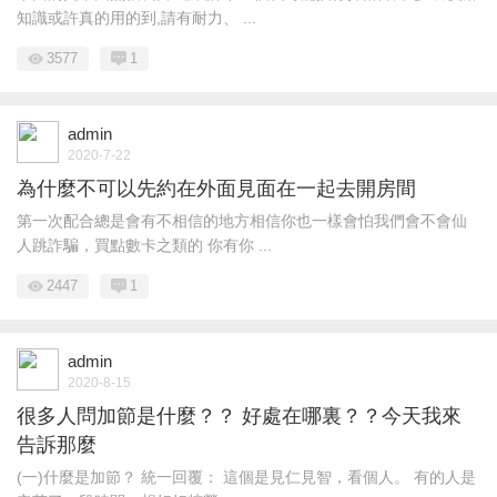
知識或許真的用的到,請有耐力、 ...
3577
1
admin
2020-7-22
為什麼不可以先約在外面見面在一起去開房間
第一次配合總是會有不相信的地方相信你也一樣會怕我們會不會仙
人跳詐騙，買點數卡之類的 你有你 ...
2447
1
admin
2020-8-15
很多人問加節是什麼？？ 好處在哪裏？？今天我來
告訴那麼
(一)什麼是加節？ 統一回覆： 這個是見仁見智，看個人。 有的人是