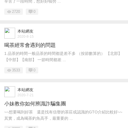
辛苦了一段時間，想好好犒勞 ...
2720
0
本站網友
2020-8-15
喝茶經常會遇到的問題
1.品茶的時間一般品茶的時間都是差不多 （按節數算的） 【北部】
【中部】【南部】 一節時間都差 ...
3533
0
本站網友
2020-7-21
小妹教你如何辨識詐騙集團
~~想要喝到好茶 還是找有信譽的茶莊或認識的GTO介紹比較好~~
其實，成為喝茶釣魚高手，最重要的 ...