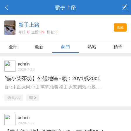
新手上路
新手上路
收藏
今日:
0
主題:
39
排名:
8
全部
最新
熱門
熱帖
精華
admin
2020-7-29
[貓小柒茶坊】外送地區+賴：20y1或20c1
台北中正,大同,中山,萬華,信義,松山,大安,南港,北投, ...
5988
2
admin
2020-7-22