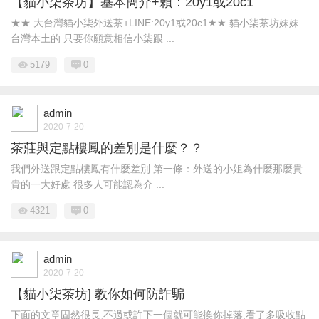
【貓小柒茶坊】基本簡介+賴：20y1或20c1
★★ 大台灣貓小柒外送茶+LINE:20y1或20c1★★ 貓小柒茶坊妹妹
台灣本土的 只要你願意相信小柒跟 ...
5179
0
admin
2020-7-20
茶莊與定點樓鳳的差別是什麼？？
我們外送跟定點樓鳳有什麼差別 第一條：外送的小姐為什麼那麼貴
貴的一大好處 很多人可能認為介 ...
4321
0
admin
2020-7-20
【貓小柒茶坊] 教你如何防詐騙
下面的文章固然很長,不過或許下一個就可能換你掉落,看了多吸收點