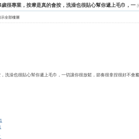
0 E 24歲很專業，按摩是真的會按，洗澡也很貼心幫你遞上毛巾，一
顯示全部樓層
按，洗澡也很貼心幫你遞上毛巾，一切讓你很放鬆，節奏很拿捏很好不會
 u2 d
) y% T+ U
 N
81
0 q) p# S0 D& i3 n/ y' Z4 ^# Q
1
& [% |) a! U! P3 x% F9 s
2