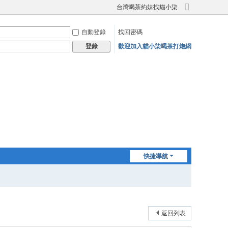
台灣喝茶約妹找貓小柒
切
換
自動登錄
找回密碼
到
寬
歡迎加入貓小柒喝茶打炮網
登錄
版
快捷導航
返回列表