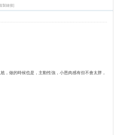
[複製鏈接]
尷尬，做的時候也是，主動性強，小恩肉感有但不會太胖，