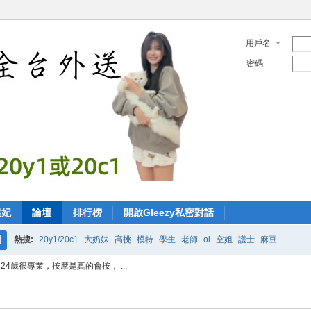
用戶名
密碼
選妃
論壇
排行榜
開啟Gleezy私密對話
熱搜:
20y1/20c1
大奶妹
高挑
模特
學生
老師
ol
空姐
護士
麻豆
搜
 E 24歲很專業，按摩是真的會按， ...
索