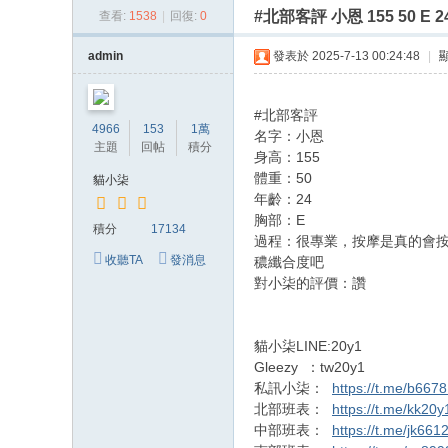
#北部客評 小恩 155 5
查看:
1538
|
回復:
0
貓
小
admin
發表於 2025-7-13 00:24:48
|
柒
喝
#北部客評
4966
153
1萬
名字：小恩
茶
' q) `. \! C$ c5 |/ J8 f
主題
回帖
積分
身高：155
網
體重：50
貓小柒
: L [# N& D; v* i6 ?
站
年齡：24
% n1 {0 ~+ Y8 y/ b# x( ^. `
胸部：E
積分
17134
過程：很專業，按摩是真的會
收聽TA
發消息
穠纖合度吧
$ p3 `5 _% p# B/ w7 x m5
對小柒的評價：讚
9 P/ k# C7 ]$ d y+ x" ]
貓小柒LINE:20y1
# }4 U' Z' U% `7 |
Gleezy ：tw20y1
' }% q) M/ X3 r ]7
私訊小柒：
https://t.me/b667
北部班表：
https://t.me/kk20y
中部班表：
https://t.me/jk661