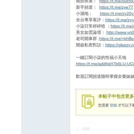
南部班表：
https://t.me/ss899
新手頻道：
https://t.me/zye77
小濕地：
https://t.me/zy20y
全台專享客評：
https://t.me/zy
小柒日常碎碎唸 ：
https://t.me
美女如雲論壇：
http://www.yn
老司開車群 :
https://t.me/+kh
開啟私密對話：
https://gleezy.
! E& B P0 I$ W' Y" l4 c
一鍵訂閱小柒的性福小天地
. j4 b
https://t.me/addlist/I7b6LU-U
歡迎訂閱頻道隨時掌握全臺妹妹
. K8 x+ _1 I' e
本帖子中包含更多
您需要
登錄
才可以下
回復