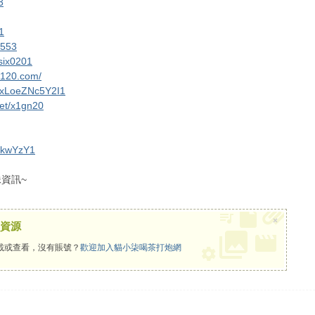
3
# i. `' D4 F7 w6 R
1
( x$ R j* F! y
y553
2 [2 ]0 x" J8 a; f8 i6 t6 z5 \2 X
/six0201
0120.com/
1 n6 f& {! H( V5 X: E$ a
BpxLoeZNc5Y2I1
. n1 n- e( T- [
net/x1gn20
6 x6 i6 {: y5 i* @1 S" {7 M
+ T9 y& \3 c4 r
CikwYzY1
2 e. }& }$ W' ?5 T5 e
資訊~
/ I+ s5 l2 |8 O
×
資源
載或查看，沒有賬號？
歡迎加入貓小柒喝茶打炮網