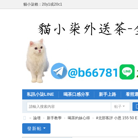
貓小柒賴：20y1或20c1
私訊小柒LINE
喝茶口感分享
新手上路
看照
帖子
»
論壇
›
新手教學
›
喝茶約妹心得
›
#北部客評 小恩 155 50
台
發新帖
灣