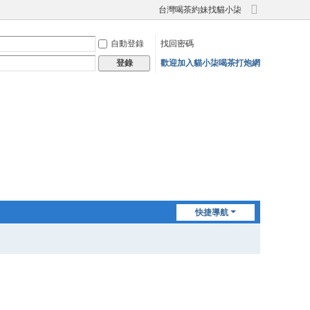
台灣喝茶約妹找貓小柒
切
換
自動登錄
找回密碼
到
寬
歡迎加入貓小柒喝茶打炮網
登錄
版
快捷導航