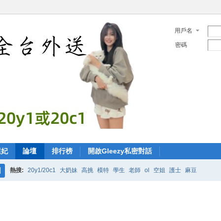
用戶名
密碼
選妃
論壇
排行榜
開啟Gleezy私密對話
熱搜:
20y1/20c1
大奶妹
高挑
模特
學生
老師
ol
空姐
護士
麻豆
搜
索