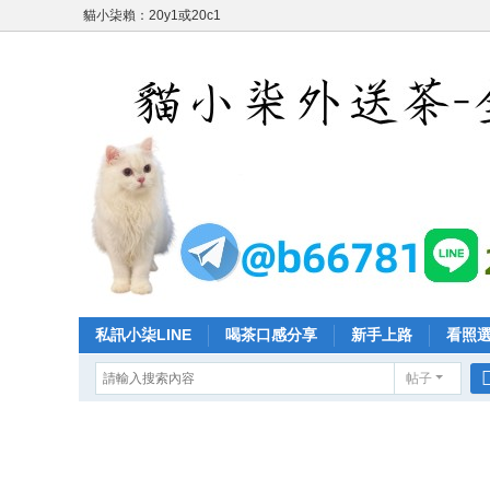
貓小柒賴：20y1或20c1
私訊小柒LINE
喝茶口感分享
新手上路
看照
帖子