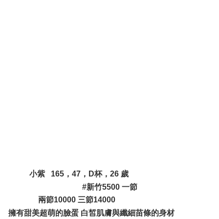
* F3 M ~ a; |* s
0 c9 N0 z5 ]# k* j) z+ n" u4 l
+ ?3 p. l0 u" q9 K7 @
" f5 E% G) m5 i: a4 ^( T
+ J$ @7 S+ B+ G" t `1 Z
# D' C4 Z& i0 N& X0 L
6 T' k3 o \( w! P
; G5 M9 K: I* O* x4 u
小紫 165，47，D杯，26 歲
0 h# E* Z0 S* h( t% D
#新竹5500 一節
兩節10000 三節14000
7 C/ x7 C8 O/ T2 f, k. Z
擁有甜美超萌的臉蛋 白皙肌膚與纖細苗條的身材
/ g* ?% d7 N0