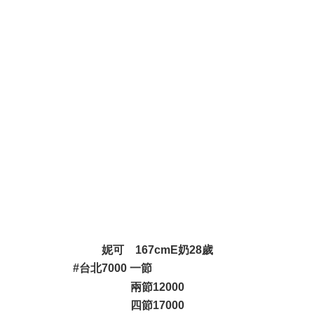
" u6 l. l: j5 E9 v# i2 v
; L1 f! r q3 ~ V# p& l
8 c9 Y+ a( c. l; ~) X4 F2 Y+ t' z
) r$ X1 x- [+ J v( u: z
; G2 `0 D+ e" R" U" h
9 Y- d8 S& s( C+ ^& p
妮可 167cmE奶28歲
#台北7000 一節
) E# H" P/ |- k% F3 C. x
兩節12000
四節17000