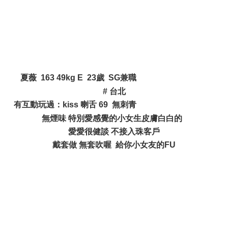
" }& c- H# w) g: M* T
夏薇 163 49kg E 23歲 SG兼職
+ M x' b$ [0 S# i' ~7 ^# R
# 台北
有互動玩過：kiss 喇舌 69 無刺青
7 c2 q* i7 w3 i/ u: Y3 _: ^2 j
無煙味 特別愛感覺的小女生皮膚白白的
愛愛很健談 不接入珠客戶
戴套做 無套吹喔 給你小女友的FU
^% k. }& Q* Q3 S4 M
8 ]8 `* t- I. L/ n+ D1 ]/ H: K9 L' W$ _