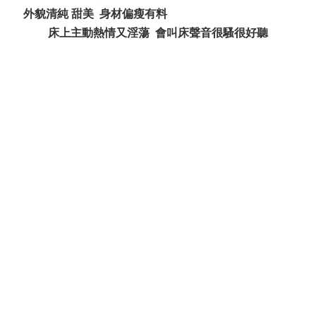
外貌清純 甜美 身材偏瘦有料
& ~ Z& B( C$ A: U( @2 Z3 R9 M
床上主動熱情又淫蕩 會叫床聲音很騷很好聽
1 W+ r3 G! x7 `: {% o
" C* X ~& C5 D( F3 ~/ h
* R- Y4 s( s/ S* X
$ G, G6 w) L* v" W1 ]& q
$ S' p- l8 e9 ~( [( l' ?- }
. r: \- T4 A6 g' w [
# p# w2 A7 w: E, I, G4 V2 O
, v* g6 {3 T& M; U( p7 K