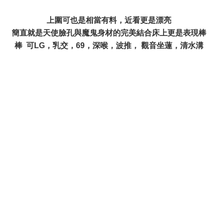
y4 g3 I6 _5 q: A" _5 ]
上圍可也是相當有料，近看更是漂亮
簡直就是天使臉孔與魔鬼身材的完美結合床上更是表現棒
棒 可LG，乳交，69，深喉，波推， 觀音坐蓮，清水溝
# X9 q" X5 }, { `
8 Q c# Z: J2 l0 V
, k0 ?- h8 M1 B/ c! D, {6 T1 A
& {6 i2 d( V/ P" ^
. t4 I* Q0 ^2 I1 f D2 g
% t: c* ?0 b" S; u( j( y