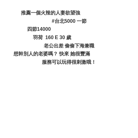
. t; g: i8 r' k) f' K
推薦一個火辣的人妻欲望強
4 [* }6 S4 c& u- a% V
#台北5000 一節
四節14000
, ?+ a7 w$ @9 G6 s$ m8 g3 K& \/ F
羽荷 160 E 30 歲
0 ~, U4 b6 x) a- b1 ?
老公出差 偷偷下海兼職
想幹別人的老婆嗎？ 快來 她很豐滿
' _+ O! N8 z& ^5 a/ d
服務可以玩得很刺激哦！
3 p/ X. i* h6 r; I/ q