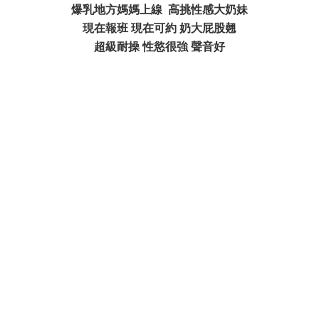
爆乳地方媽媽上線 高挑性感大奶妹
現在報班 現在可約 奶大屁股翹
超級耐操 性慾很強 聲音好
* C1 i! }( Q3 F( M% g
: O& k. ?" K3 m' c, L; `/ l
3 Z: L" z' Z/ f m4 a! d
+ u( V f3 ~. \3 X7 K' x
3 L ~( G ^. s
# X6 {, V$ `$ h& t, l) P/ G
8 Y) b5 b1 F+ s3 [3 }4 m" i
( {8 o/ i" l K, j0 a
: H! H, @0 Z# f