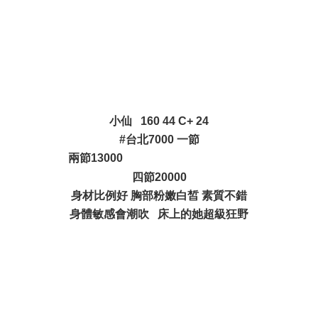
' |( Y/ A& Q0 M, A- |+ t
( Q2 J! Q+ |! ]% t* ~( ^
小仙 160 44 C+ 24
#台北7000 一節
兩節13000
4 z# ~- K- V: A4 n& @% b% A: t
四節20000
身材比例好 胸部粉嫩白皙 素質不錯
身體敏感會潮吹 床上的她超級狂野
( Z8 x6 R/ \" P" P
7 K- y7 _2 w D# f
0 M! h! V: } R% ?# |- T# i; `