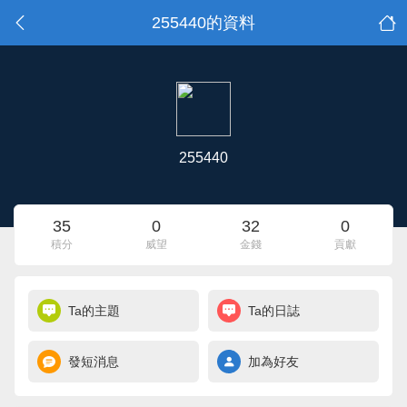
255440的資料
255440
35
0
32
0
積分
威望
金錢
貢獻
Ta的主題
Ta的日誌
發短消息
加為好友