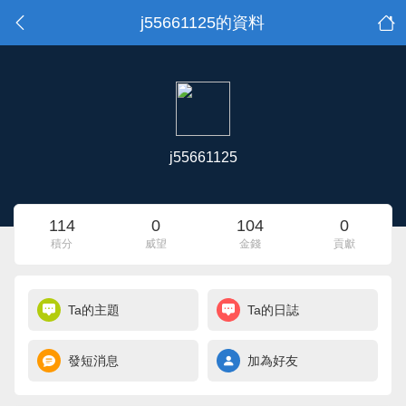
j55661125的資料
j55661125
114
0
104
0
積分
威望
金錢
貢獻
Ta的主題
Ta的日誌
發短消息
加為好友