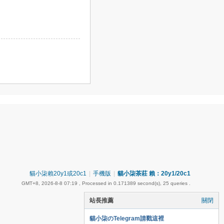
貓小柒賴20y1或20c1
|
手機版
|
貓小柒茶莊 賴：20y1/20c1
GMT+8, 2026-8-8 07:19
, Processed in 0.171389 second(s), 25 queries .
站長推薦
關閉
貓小柒のTelegram請戳這裡