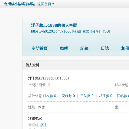
台灣貓小柒喝茶網站
返回首頁
澪子賴av1888的個人空間
https://yn0120.com/?1666
[收藏]
[複製]
[分享]
[RSS]
空間首頁
動態
記錄
日誌
相
個人資料
澪子賴av1888
(UID: 1666)
空間訪問量
0
郵箱狀態
統計信息
好友數 0
|
記錄數 0
|
日誌數 0
|
相冊數 0
|
回帖數 
性別
保密
生日
-
活躍概況
管理組
版主