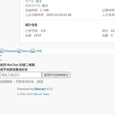
用戶組
版主
擴展用戶組
版主
在線時間
2 小時
註冊時間
上次活動時間
2025-10-20 02:48
上次發表
統計信息
已用空間
0 B
積分
22
金錢
2154
貢獻
0
×
×
使用 WeChat 扫描二维碼
或手动添加微信好友
複製ID並跳轉微信
請跳轉後，手動添加好友，謝謝
Powered by
Discuz!
X3.5
© 2001-2025
Discuz! Team
.