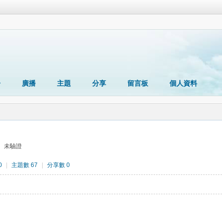
冊
廣播
主題
分享
留言板
個人資料
未驗證
0
|
主題數 67
|
分享數 0