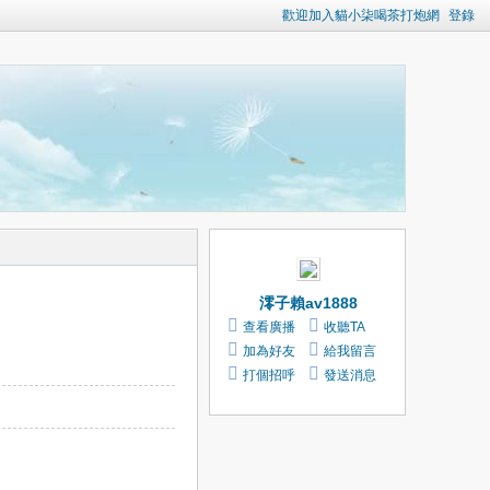
歡迎加入貓小柒喝茶打炮網
登錄
澪子賴av1888
查看廣播
收聽TA
加為好友
給我留言
打個招呼
發送消息