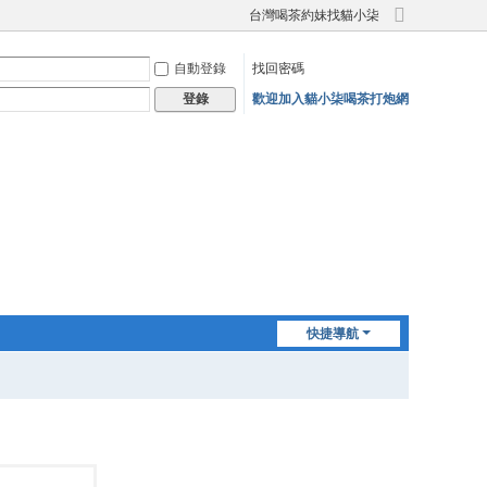
台灣喝茶約妹找貓小柒
切
換
自動登錄
找回密碼
到
寬
歡迎加入貓小柒喝茶打炮網
登錄
版
快捷導航