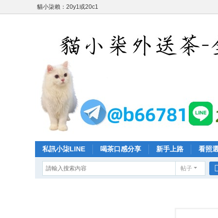
貓小柒賴：20y1或20c1
私訊小柒LINE
喝茶口感分享
新手上路
看照
帖子