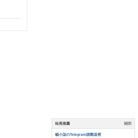
站長推薦
關閉
貓小柒のTelegram請戳這裡