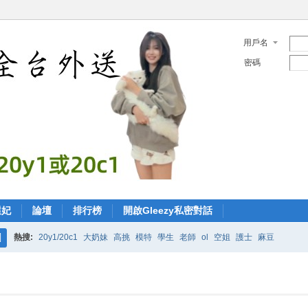
用戶名
密碼
選妃
論壇
排行榜
開啟Gleezy私密對話
熱搜:
20y1/20c1
大奶妹
高挑
模特
學生
老師
ol
空姐
護士
麻豆
搜
索