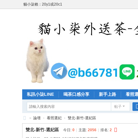
貓小柒賴：20y1或20c1
私訊小柒LINE
喝茶口感分享
新手上路
看照
帖子
»
論壇
›
看照選妃
›
雙北-新竹-選妃區
台
雙北-新竹-選妃區
今日:
0
|
主題:
2056
|
排名:
2
灣