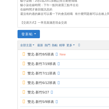
貓小柒賴：20y1或20c1加賴記得主動密我哦
貓
貓小柒在線時間：下午一點到凌晨三點半左右
在線時間才會回復訊息的
小
還沒有約過的麻吉可以看一下約會流程哦 有什麼問題都可以在賴上
柒
【交易方式】一率見面滿意現金交易
喝
茶
發新帖
網
全部主題
最新
熱門
熱帖
精華
更多
站
雙北-新竹8/5班表
New
雙北-新竹7/19班表
雙北-新竹7/11班表
雙北-新竹6/12班表
雙北-新竹5/27
雙北-新竹5/9班表