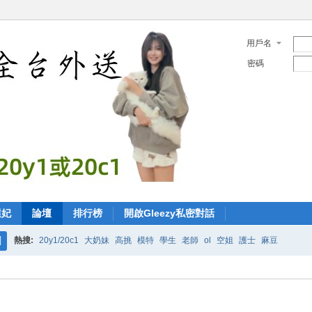
用戶名
密碼
選妃
論壇
排行榜
開啟Gleezy私密對話
熱搜:
20y1/20c1
大奶妹
高挑
模特
學生
老師
ol
空姐
護士
麻豆
搜
索