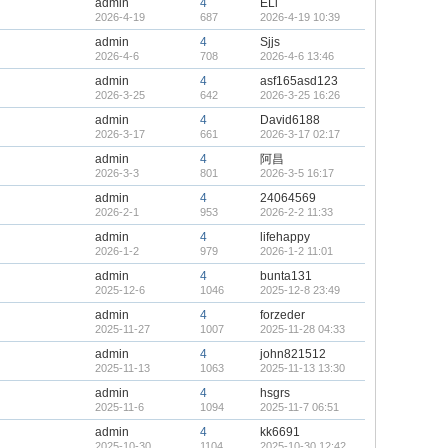
admin
4
ELi
2026-4-19
687
2026-4-19 10:39
admin
4
Sjjs
2026-4-6
708
2026-4-6 13:46
admin
4
asf165asd123
2026-3-25
642
2026-3-25 16:26
admin
4
David6188
2026-3-17
661
2026-3-17 02:17
admin
4
阿昌
2026-3-3
801
2026-3-5 16:17
admin
4
24064569
2026-2-1
953
2026-2-2 11:33
admin
4
lifehappy
2026-1-2
979
2026-1-2 11:01
admin
4
bunta131
2025-12-6
1046
2025-12-8 23:49
admin
4
forzeder
2025-11-27
1007
2025-11-28 04:33
admin
4
john821512
2025-11-13
1063
2025-11-13 13:30
admin
4
hsgrs
2025-11-6
1094
2025-11-7 06:51
admin
4
kk6691
2025-10-30
1104
2025-10-30 12:42