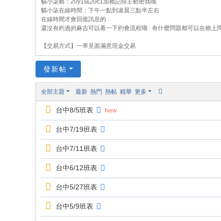
貓小柒賴：20y1或20c1加賴記得主動密我哦
貓
貓小柒在線時間：下午一點到凌晨三點半左右
在線時間才會回復訊息的
小
還沒有約過的麻吉可以看一下約會流程哦 有什麼問題都可以在賴上
柒
【交易方式】一率見面滿意現金交易
喝
茶
發新帖
網
全部主題
最新
熱門
熱帖
精華
更多
站
台中8/5班表
New
台中7/19班表
台中7/11班表
台中6/12班表
台中5/27班表
台中5/9班表