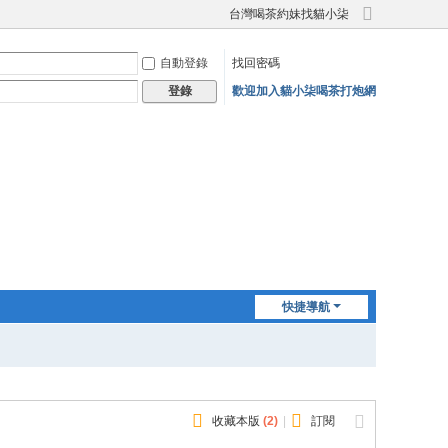
台灣喝茶約妹找貓小柒
切
換
自動登錄
找回密碼
到
寬
歡迎加入貓小柒喝茶打炮網
登錄
版
快捷導航
收藏本版
(
2
)
|
訂閱