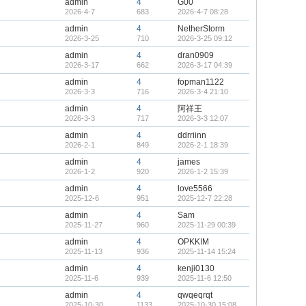
admin
4
G00
2026-4-7
683
2026-4-7 08:28
admin
4
NetherStorm
2026-3-25
710
2026-3-25 09:12
admin
4
dran0909
2026-3-17
662
2026-3-17 04:39
admin
4
fopman1122
2026-3-3
716
2026-3-4 21:10
admin
4
阿祥王
2026-3-3
717
2026-3-3 12:07
admin
4
ddrriinn
2026-2-1
849
2026-2-1 18:39
admin
4
james
2026-1-2
920
2026-1-2 15:39
admin
4
love5566
2025-12-6
951
2025-12-7 22:28
admin
4
Sam
2025-11-27
960
2025-11-29 00:39
admin
4
OPKKIM
2025-11-13
936
2025-11-14 15:24
admin
4
kenji0130
2025-11-6
939
2025-11-6 12:50
admin
4
qwqeqrqt
2025-10-30
1133
2025-10-30 15:08