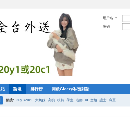
用戶名
密碼
選妃
論壇
排行榜
開啟Gleezy私密對話
熱搜:
20y1/20c1
大奶妹
高挑
模特
學生
老師
ol
空姐
護士
麻豆
搜
索