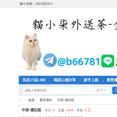
貓小柒賴：20y1或20c1
私訊小柒LINE
喝茶口感分享
新手上路
看照
帖子
»
論壇
›
看照選妃
›
中部-選妃區
台
中部-選妃區
今日:
0
|
主題:
1234
|
排名:
3
灣