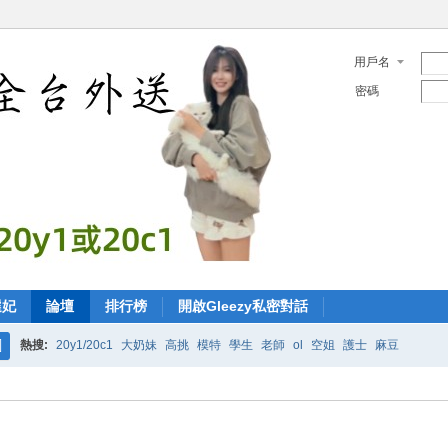
用戶名
密碼
選妃
論壇
排行榜
開啟Gleezy私密對話
熱搜:
20y1/20c1
大奶妹
高挑
模特
學生
老師
ol
空姐
護士
麻豆
搜
索