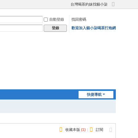
台灣喝茶約妹找貓小柒
切
換
自動登錄
找回密碼
到
寬
歡迎加入貓小柒喝茶打炮網
登錄
版
快捷導航
收藏本版
(
1
)
|
訂閱